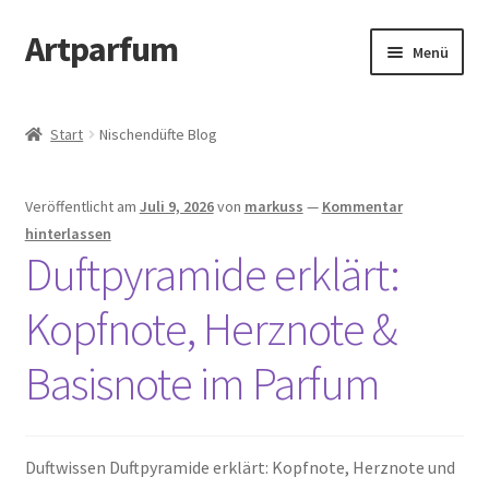
Artparfum
Zur
Zum
Menü
Navigation
Inhalt
springen
springen
Start
Start
Nischendüfte Blog
About
Veröffentlicht am
Juli 9, 2026
von
markuss
—
Kommentar
AGB
hinterlassen
Duftpyramide erklärt:
Cart
Kopfnote, Herznote &
Checkout
Basisnote im Parfum
Datenschutzbelehrung
Kontakt
Duftwissen Duftpyramide erklärt: Kopfnote, Herznote und