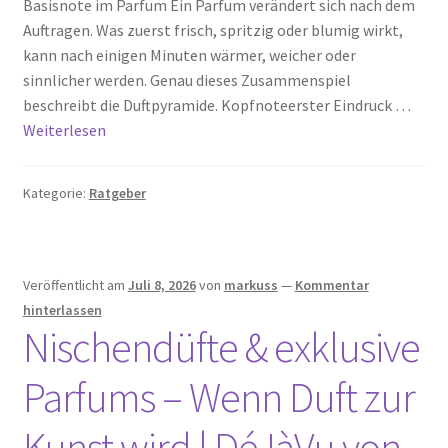
Basisnote im Parfum Ein Parfum verändert sich nach dem
My account
Auftragen. Was zuerst frisch, spritzig oder blumig wirkt,
kann nach einigen Minuten wärmer, weicher oder
Nischendüfte Blog
sinnlicher werden. Genau dieses Zusammenspiel
beschreibt die Duftpyramide. Kopfnoteerster Eindruck …
Shop
Weiterlesen
Unser Shop edler Düfte
Kategorie:
Ratgeber
Unsere Versandarten
Vertrag widerrufen
Veröffentlicht am
Juli 8, 2026
von
markuss
—
Kommentar
hinterlassen
Nischendüfte & exklusive
Widerrufsbelehrung
Parfums – Wenn Duft zur
Kunst wird | DéJàVu von