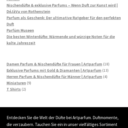
Nischendüfte & exklusive Parfums – Wenn Duft zur Kunst wird |
DéJàVu von Rothenstein
Parfum als Geschenk: Der ultimative Ratgeber für den perfekten
Duft
Parfüm Museen
Die besten Winterdüfte: Wärmende und würzige Noten für die
kalte Jahreszeit
18
Damen Parfum & Nischendüfte für Frauen | Artparfum
18
13
Produkte
Exklusive Parfums mit Gold & Diamanten | Artparfum
13
4
Produkte
Herren Parfum & Nischendüfte für Männer | Artparfum
4
9
Produkte
Miniaturen
9
2
Produkte
T Shirts
2
Produkte
Entdecken Sie die Welt der Düfte bei Artparfum. Duftmomente,
die verzaubern. Tauchen Sie ein in unser vielfältiges Sortiment