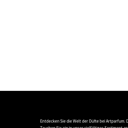
Entdecken Sie die Welt der Düfte bei Artparfum.
Tauchen Sie ein in unser vielfältiges Sortiment a