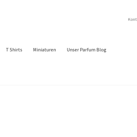
Kont
T Shirts
Miniaturen
Unser Parfum Blog
belehrung
Kontakt
My account
Nischendüfte Blog
Shop
Vertrag widerrufen
Widerrufsbelehrung