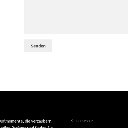
Senden
 Duftmomente, die verzaubern.
Kundenservice
n edlen Parfums und finden Sie