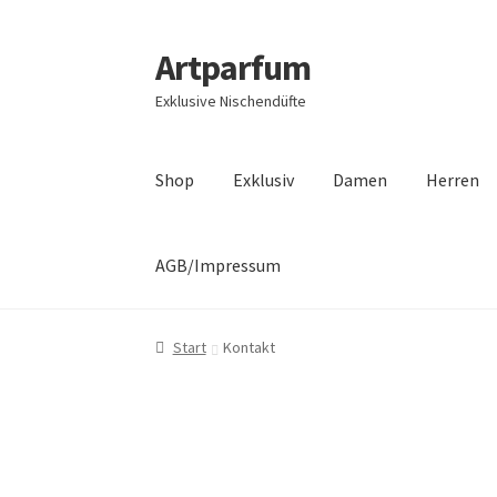
Artparfum
Exklusive Nischendüfte
Shop
Exklusiv
Damen
Herren
AGB/Impressum
Start
About
AGB
Cart
Checkout
Datenschutz
Start
Kontakt
Unser Shop edler Düfte
Unsere Versandarten