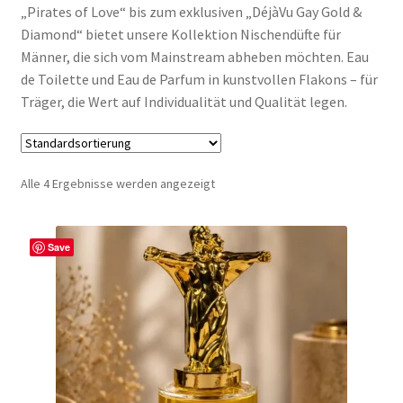
„Pirates of Love“ bis zum exklusiven „DéjàVu Gay Gold &
My account
Diamond“ bietet unsere Kollektion Nischendüfte für
Männer, die sich vom Mainstream abheben möchten. Eau
Nischendüfte Blog
de Toilette und Eau de Parfum in kunstvollen Flakons – für
Träger, die Wert auf Individualität und Qualität legen.
Shop
Unser Shop edler Düfte
Alle 4 Ergebnisse werden angezeigt
Unsere Versandarten
Save
Vertrag widerrufen
Widerrufsbelehrung