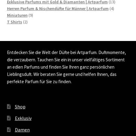
13
Produkte
Exklusive Parfums mit Gold & Diamanten | Artparfum
13
4
Produkte
Herren Parfum & Nischendüfte für Männer | Artparfum
4
9
Produkte
Miniaturen
9
2
Produkte
T Shirts
2
Produkte
Entdecken Sie die Welt der Düfte bei Artparfum. Duftmomente,
die verzaubern. Tauchen Sie ein in unser vielfältiges Sortiment
an edlen Parfums und finden Sie Ihren ganz persönlichen
Lieblingsduft. Wir beraten Sie gerne und helfen Ihnen, das
perfekte Parfum für Sie zu finden.
Shop
Exklusiv
Damen