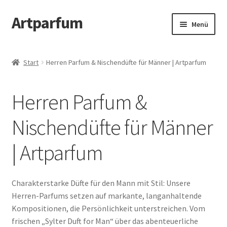
Artparfum
Zur
Zum
Menü
Navigation
Inhalt
springen
springen
Start
Start
Herren Parfum & Nischendüfte für Männer | Artparfum
About
Herren Parfum &
AGB
Nischendüfte für Männer
Cart
| Artparfum
Checkout
Datenschutzbelehrung
Charakterstarke Düfte für den Mann mit Stil: Unsere
Herren-Parfums setzen auf markante, langanhaltende
Kompositionen, die Persönlichkeit unterstreichen. Vom
Kontakt
frischen „Sylter Duft for Man“ über das abenteuerliche