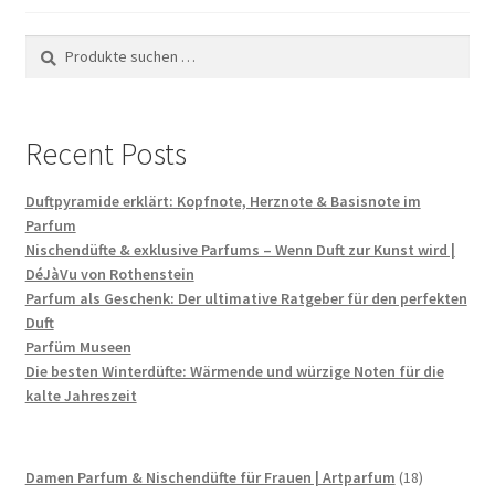
Suchen
Suchen
nach:
Recent Posts
Duftpyramide erklärt: Kopfnote, Herznote & Basisnote im
Parfum
Nischendüfte & exklusive Parfums – Wenn Duft zur Kunst wird |
DéJàVu von Rothenstein
Parfum als Geschenk: Der ultimative Ratgeber für den perfekten
Duft
Parfüm Museen
Die besten Winterdüfte: Wärmende und würzige Noten für die
kalte Jahreszeit
18
Damen Parfum & Nischendüfte für Frauen | Artparfum
18