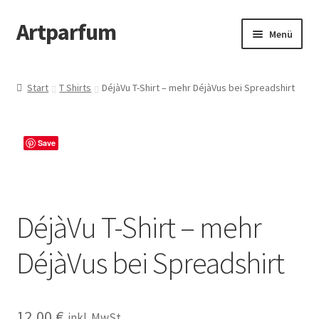
Artparfum
Zur
Zum
Menü
Navigation
Inhalt
springen
springen
Start
Start
T Shirts
DéjàVu T-Shirt – mehr DéjàVus bei Spreadshirt
About
AGB
Save
Cart
DéjàVu T-Shirt – mehr
Checkout
DéjàVus bei Spreadshirt
Datenschutzbelehrung
Kontakt
12,00
€
inkl. MwSt.