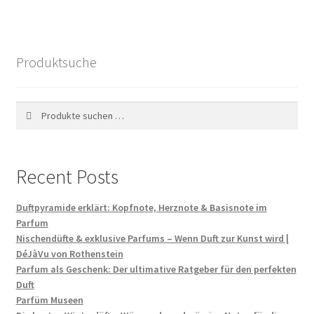
Produktsuche
Suchen
Suchen
nach:
Recent Posts
Duftpyramide erklärt: Kopfnote, Herznote & Basisnote im
Parfum
Nischendüfte & exklusive Parfums – Wenn Duft zur Kunst wird |
DéJàVu von Rothenstein
Parfum als Geschenk: Der ultimative Ratgeber für den perfekten
Duft
Parfüm Museen