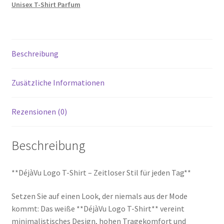
Menge
Unisex T-Shirt Parfum
Beschreibung
Zusätzliche Informationen
Rezensionen (0)
Beschreibung
**DéjàVu Logo T-Shirt – Zeitloser Stil für jeden Tag**
Setzen Sie auf einen Look, der niemals aus der Mode
kommt: Das weiße **DéjàVu Logo T-Shirt** vereint
minimalistisches Design, hohen Tragekomfort und