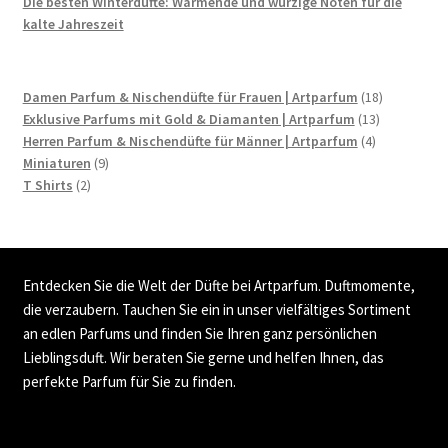
Die besten Winterdüfte: Wärmende und würzige Noten für die
kalte Jahreszeit
18
Damen Parfum & Nischendüfte für Frauen | Artparfum
18
13
Produkte
Exklusive Parfums mit Gold & Diamanten | Artparfum
13
4
Produkte
Herren Parfum & Nischendüfte für Männer | Artparfum
4
9
Produkte
Miniaturen
9
2
Produkte
T Shirts
2
Produkte
Entdecken Sie die Welt der Düfte bei Artparfum. Duftmomente,
die verzaubern. Tauchen Sie ein in unser vielfältiges Sortiment
an edlen Parfums und finden Sie Ihren ganz persönlichen
Lieblingsduft. Wir beraten Sie gerne und helfen Ihnen, das
perfekte Parfum für Sie zu finden.