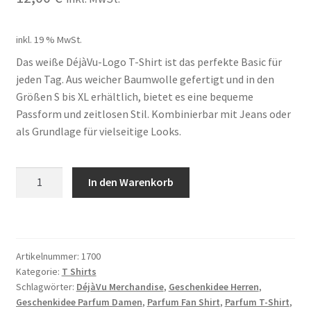
My account
inkl. 19 % MwSt.
Nischendüfte Blog
Das weiße DéjàVu-Logo T-Shirt ist das perfekte Basic für
jeden Tag. Aus weicher Baumwolle gefertigt und in den
Shop
Größen S bis XL erhältlich, bietet es eine bequeme
Passform und zeitlosen Stil. Kombinierbar mit Jeans oder
Unser Shop edler Düfte
als Grundlage für vielseitige Looks.
Unsere Versandarten
DéjàVu
In den Warenkorb
T-
Vertrag widerrufen
Shirt
-
Widerrufsbelehrung
mehr
Artikelnummer:
1700
DéjàVus
Kategorie:
T Shirts
bei
Schlagwörter:
DéjàVu Merchandise
,
Geschenkidee Herren
,
Spreadshirt
Geschenkidee Parfum Damen
,
Parfum Fan Shirt
,
Parfum T-Shirt
,