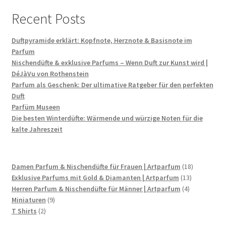
Recent Posts
Duftpyramide erklärt: Kopfnote, Herznote & Basisnote im
Parfum
Nischendüfte & exklusive Parfums – Wenn Duft zur Kunst wird |
DéJàVu von Rothenstein
Parfum als Geschenk: Der ultimative Ratgeber für den perfekten
Duft
Parfüm Museen
Die besten Winterdüfte: Wärmende und würzige Noten für die
kalte Jahreszeit
18
Damen Parfum & Nischendüfte für Frauen | Artparfum
18
13
Produkte
Exklusive Parfums mit Gold & Diamanten | Artparfum
13
4
Produkte
Herren Parfum & Nischendüfte für Männer | Artparfum
4
9
Produkte
Miniaturen
9
2
Produkte
T Shirts
2
Produkte