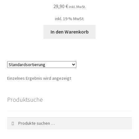
My account
29,90
€
inkl. MwSt.
inkl. 19 % MwSt.
Nischendüfte Blog
In den Warenkorb
Shop
Unser Shop edler Düfte
Unsere Versandarten
Einzelnes Ergebnis wird angezeigt
Vertrag widerrufen
Produktsuche
Widerrufsbelehrung
Suchen
Suchen
nach: