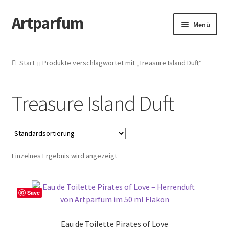
Artparfum
Zur
Zum
Menü
Navigation
Inhalt
springen
springen
Start
Start
Produkte verschlagwortet mit „Treasure Island Duft“
About
Treasure Island Duft
AGB
Cart
Einzelnes Ergebnis wird angezeigt
Checkout
Datenschutzbelehrung
Save
Kontakt
Eau de Toilette Pirates of Love