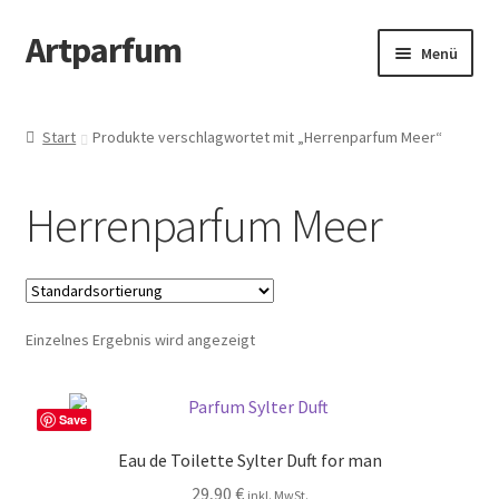
Artparfum
Zur
Zum
Menü
Navigation
Inhalt
springen
springen
Start
Start
Produkte verschlagwortet mit „Herrenparfum Meer“
About
Herrenparfum Meer
AGB
Cart
Einzelnes Ergebnis wird angezeigt
Checkout
Datenschutzbelehrung
Save
Eau de Toilette Sylter Duft for man
Kontakt
29,90
€
inkl. MwSt.