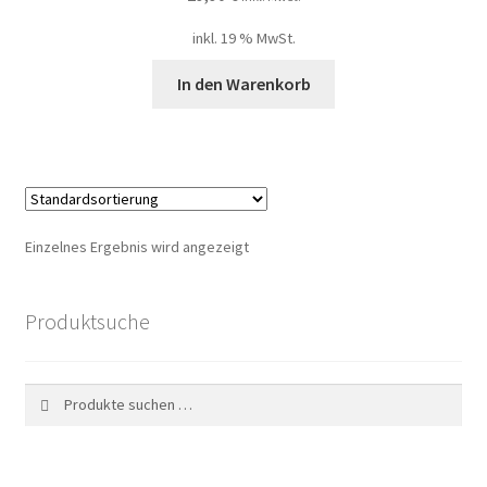
My account
inkl. 19 % MwSt.
Nischendüfte Blog
In den Warenkorb
Shop
Unser Shop edler Düfte
Einzelnes Ergebnis wird angezeigt
Unsere Versandarten
Vertrag widerrufen
Produktsuche
Widerrufsbelehrung
Suchen
Suchen
nach: