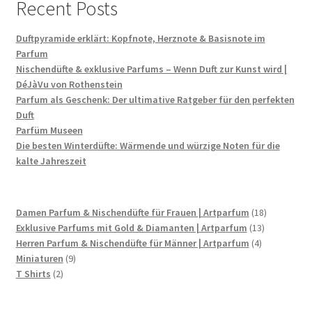
Recent Posts
Duftpyramide erklärt: Kopfnote, Herznote & Basisnote im
Parfum
Nischendüfte & exklusive Parfums – Wenn Duft zur Kunst wird |
DéJàVu von Rothenstein
Parfum als Geschenk: Der ultimative Ratgeber für den perfekten
Duft
Parfüm Museen
Die besten Winterdüfte: Wärmende und würzige Noten für die
kalte Jahreszeit
18
Damen Parfum & Nischendüfte für Frauen | Artparfum
18
13
Produkte
Exklusive Parfums mit Gold & Diamanten | Artparfum
13
4
Produkte
Herren Parfum & Nischendüfte für Männer | Artparfum
4
9
Produkte
Miniaturen
9
2
Produkte
T Shirts
2
Produkte