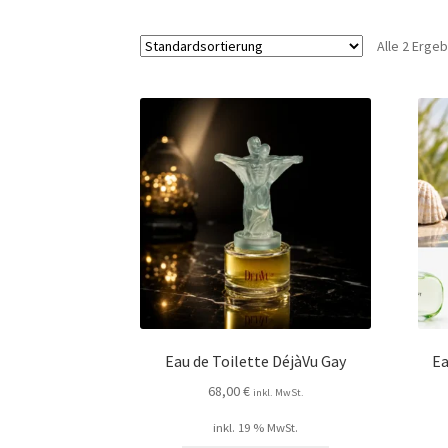
Alle 2 Erge
Eau de Toilette DéjàVu Gay
Ea
68,00
€
inkl. MwSt.
inkl. 19 % MwSt.