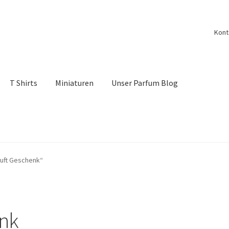
Kont
T Shirts
Miniaturen
Unser Parfum Blog
belehrung
Kontakt
My account
Nischendüfte Blog
Shop
uft Geschenk“
Vertrag widerrufen
Widerrufsbelehrung
nk