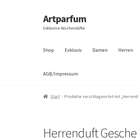
Artparfum
Zur
Zum
Navigation
Inhalt
Exklusive Nischendüfte
springen
springen
Shop
Exklusiv
Damen
Herren
AGB/Impressum
Start
About
AGB
Cart
Checkout
Datenschutz
Start
Produkte verschlagwortet mit „Herrend
Unser Shop edler Düfte
Unsere Versandarten
Herrenduft Gesche