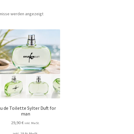
bnisse werden angezeigt
u de Toilette Sylter Duft for
man
29,90
€
inkl. MwSt.
inkl. 19 % MwSt.