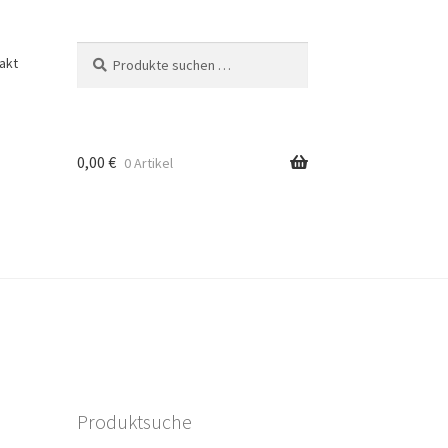
Suchen
Suchen
akt
nach:
0,00
€
0 Artikel
Produktsuche