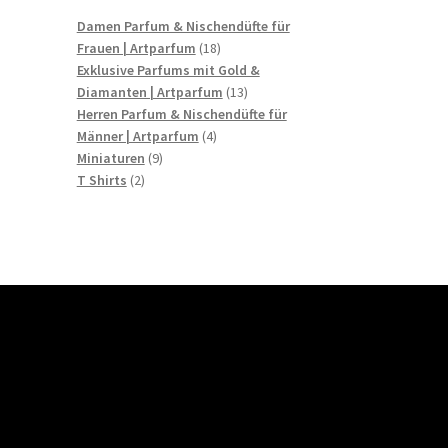
Damen Parfum & Nischendüfte für
18
Frauen | Artparfum
18
Produkte
Exklusive Parfums mit Gold &
13
Diamanten | Artparfum
13
Produkte
Herren Parfum & Nischendüfte für
4
Männer | Artparfum
4
9
Produkte
Miniaturen
9
2
Produkte
T Shirts
2
Produkte