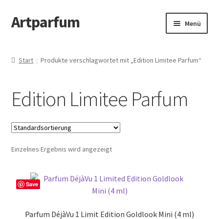
Artparfum
Zur
Zum
Menü
Navigation
Inhalt
springen
springen
Start
Start
Produkte verschlagwortet mit „Edition Limitee Parfum“
About
Edition Limitee Parfum
AGB
Cart
Einzelnes Ergebnis wird angezeigt
Checkout
Datenschutzbelehrung
Save
Kontakt
Parfum DéjàVu 1 Limit Edition Goldlook Mini (4 ml)