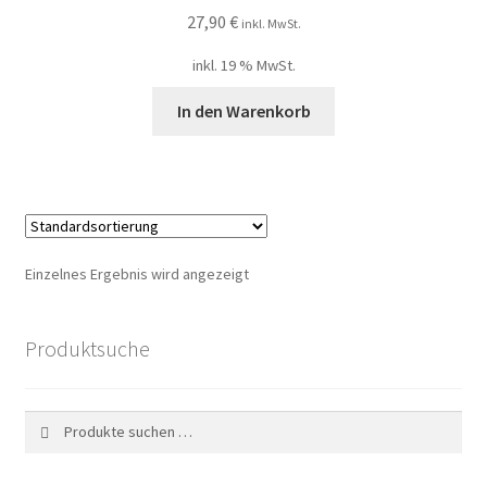
My account
27,90
€
inkl. MwSt.
inkl. 19 % MwSt.
Nischendüfte Blog
In den Warenkorb
Shop
Unser Shop edler Düfte
Unsere Versandarten
Einzelnes Ergebnis wird angezeigt
Vertrag widerrufen
Produktsuche
Widerrufsbelehrung
Suchen
Suchen
nach: