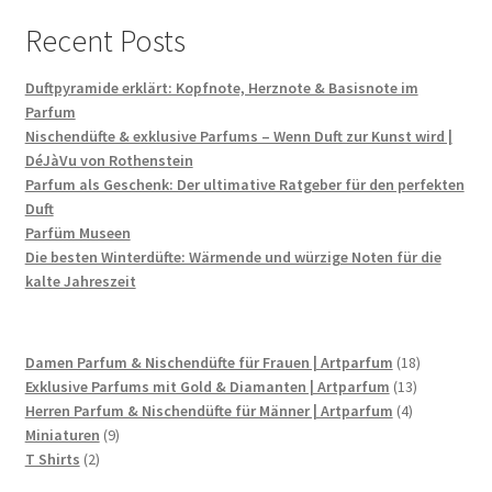
Recent Posts
Duftpyramide erklärt: Kopfnote, Herznote & Basisnote im
Parfum
Nischendüfte & exklusive Parfums – Wenn Duft zur Kunst wird |
DéJàVu von Rothenstein
Parfum als Geschenk: Der ultimative Ratgeber für den perfekten
Duft
Parfüm Museen
Die besten Winterdüfte: Wärmende und würzige Noten für die
kalte Jahreszeit
18
Damen Parfum & Nischendüfte für Frauen | Artparfum
18
13
Produkte
Exklusive Parfums mit Gold & Diamanten | Artparfum
13
4
Produkte
Herren Parfum & Nischendüfte für Männer | Artparfum
4
9
Produkte
Miniaturen
9
2
Produkte
T Shirts
2
Produkte