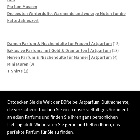
Parfüm Museen
Die besten Winterdüfte: Wärmende und würzige Noten für die
kalte Jahreszeit
18
Damen Parfum & Nischendüfte für Frauen | Artparfum
18
13
Produkte
Exklusive Parfums mit Gold & Diamanten | Artparfum
13
4
Produkte
Herren Parfum & Nischendüfte für Männer | Artparfum
4
9
Produkte
Miniaturen
9
2
Produkte
T Shirts
2
Produkte
Entdecken Sie die Welt der Düfte bei Artparfum. Duftmomente,
die verzaubern. Tauchen Sie ein in unser vielfältiges Sortiment
an edlen Parfums und finden Sie Ihren ganz persönlichen
Lieblingsduft. Wir beraten Sie gerne und helfen Ihnen, das
perfekte Parfum für Sie zu finden.