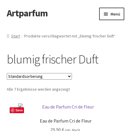
Artparfum
Zur
Zum
Menü
Navigation
Inhalt
springen
springen
Start
Start
Produkte verschlagwortet mit „blumig frischer Duft“
About
blumig frischer Duft
AGB
Cart
Alle 7 Ergebnisse werden angezeigt
Checkout
Datenschutzbelehrung
Save
Eau de Parfum Cri de Fleur
Kontakt
29,90
€
inkl. MwSt.