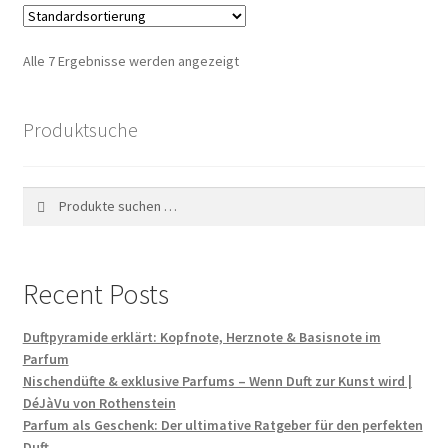
Alle 7 Ergebnisse werden angezeigt
Produktsuche
Suchen
Suchen
nach:
Recent Posts
Duftpyramide erklärt: Kopfnote, Herznote & Basisnote im
Parfum
Nischendüfte & exklusive Parfums – Wenn Duft zur Kunst wird |
DéJàVu von Rothenstein
Parfum als Geschenk: Der ultimative Ratgeber für den perfekten
Duft