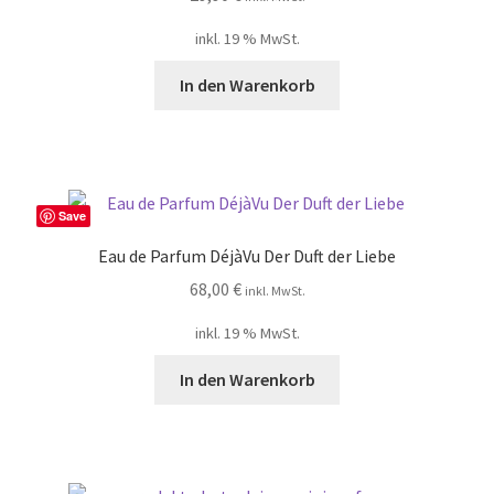
My account
inkl. 19 % MwSt.
Nischendüfte Blog
In den Warenkorb
Shop
Unser Shop edler Düfte
Save
Unsere Versandarten
Eau de Parfum DéjàVu Der Duft der Liebe
68,00
€
inkl. MwSt.
Vertrag widerrufen
inkl. 19 % MwSt.
Widerrufsbelehrung
In den Warenkorb