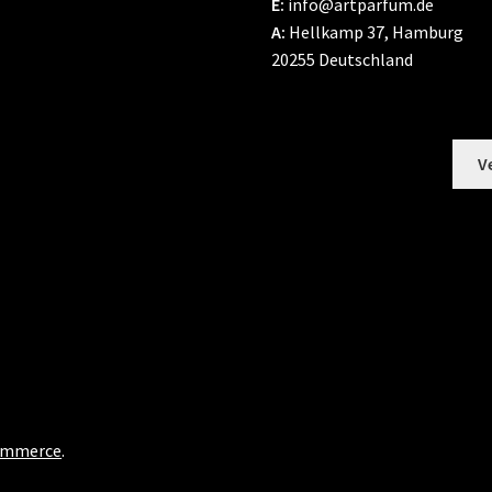
E:
info@artparfum.de
A:
Hellkamp 37, Hamburg
20255 Deutschland
V
Commerce
.