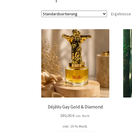
Ergebnisse 
DéjàVu Gay Gold & Diamond
380,00
€
inkl. MwSt.
inkl. 19 % MwSt.