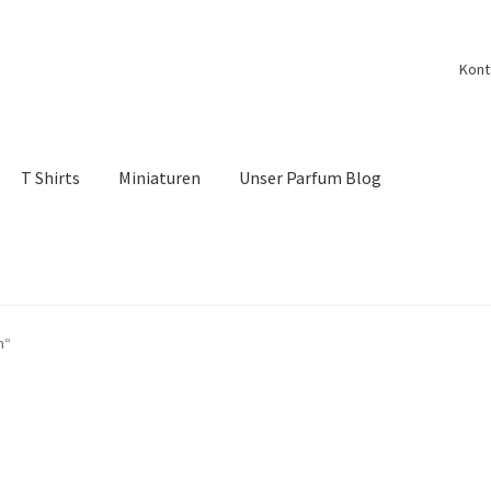
Kont
T Shirts
Miniaturen
Unser Parfum Blog
belehrung
Kontakt
My account
Nischendüfte Blog
Shop
m“
Vertrag widerrufen
Widerrufsbelehrung