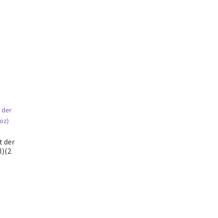
t der
l)(2