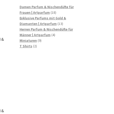
Damen Parfum & Nischendüfte für
18
Frauen | Artparfum
18
Produkte
Exklusive Parfums mit Gold &
13
Diamanten | Artparfum
13
Produkte
Herren Parfum & Nischendüfte für
4
Männer | Artparfum
4
d &
9
Produkte
Miniaturen
9
2
Produkte
T Shirts
2
Produkte
d &