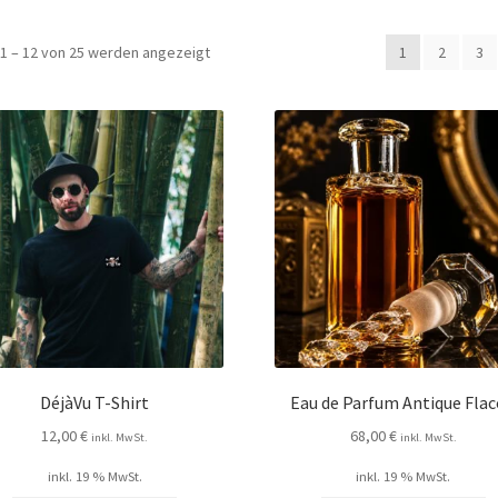
1 – 12 von 25 werden angezeigt
1
2
3
DéjàVu T-Shirt
Eau de Parfum Antique Fla
12,00
€
68,00
€
inkl. MwSt.
inkl. MwSt.
inkl. 19 % MwSt.
inkl. 19 % MwSt.