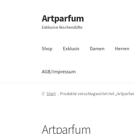
Artparfum
Zur
Zum
Navigation
Inhalt
Exklusive Nischendüfte
springen
springen
Shop
Exklusiv
Damen
Herren
AGB/Impressum
Start
About
AGB
Cart
Checkout
Datenschutz
Start
Produkte verschlagwortet mit „Artparfu
Unser Shop edler Düfte
Unsere Versandarten
Artparfum