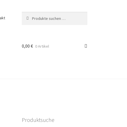
Suchen
Suchen
akt
nach:
0,00
€
0 Artikel
Produktsuche