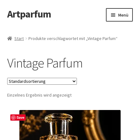
Artparfum
Zur
Zum
Menü
Navigation
Inhalt
springen
springen
Start
Start
Produkte verschlagwortet mit „Vintage Parfum“
About
Vintage Parfum
AGB
Cart
Einzelnes Ergebnis wird angezeigt
Checkout
Datenschutzbelehrung
Save
Kontakt