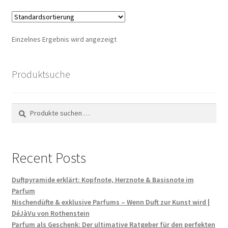
Einzelnes Ergebnis wird angezeigt
Produktsuche
Suchen
Suchen
nach:
Recent Posts
Duftpyramide erklärt: Kopfnote, Herznote & Basisnote im
Parfum
Nischendüfte & exklusive Parfums – Wenn Duft zur Kunst wird |
DéJàVu von Rothenstein
Parfum als Geschenk: Der ultimative Ratgeber für den perfekten