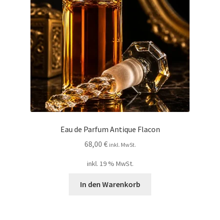
My account
Nischendüfte Blog
Shop
Unser Shop edler Düfte
Unsere Versandarten
Eau de Parfum Antique Flacon
Vertrag widerrufen
68,00
€
inkl. MwSt.
inkl. 19 % MwSt.
Widerrufsbelehrung
In den Warenkorb