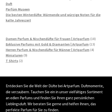
Duft
Parfüm Museen
Die besten Winterdüfte: Wärmende und würzige Noten für die
kalte Jahreszeit
18
Damen Parfum & Nischendüfte für Frauen | Artparfum
18
13
Produkte
Exklusive Parfums mit Gold & Diamanten | Artparfum
13
4
Produkte
Herren Parfum & Nischendüfte für Männer | Artparfum
4
9
Produkte
Miniaturen
9
2
Produkte
T Shirts
2
Produkte
Entdecken Sie die Welt der Düfte bei Artparfum. Duftmomente,
die verzaubern. Tauchen Sie ein in unser vielfältiges Sortiment
an edlen Parfums und finden Sie Ihren ganz persönlichen
Lieblingsduft. Wir beraten Sie gerne und helfen Ihnen, das
perfekte Parfum für Sie zu finden.